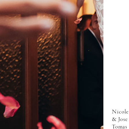
Nicole
& Jose
Tomas